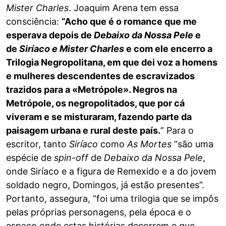
Mister Charles
. Joaquim Arena tem essa
consciência:
“Acho que é o romance que me
esperava depois de
Debaixo da Nossa Pele
e
de
Siríaco e Mister Charles
e com ele encerro a
Trilogia Negropolitana, em que dei voz a homens
e mulheres descendentes de escravizados
trazidos para a «Metrópole». Negros na
Metrópole, os negropolitados, que por cá
viveram e se misturaram, fazendo parte da
paisagem urbana e rural deste país.
” Para o
escritor, tanto
Siríaco
como
As Mortes
“são uma
espécie de
spin-off
de
Debaixo da Nossa Pele
,
onde Siríaco e a figura de Remexido e a do jovem
soldado negro, Domingos, já estão presentes”.
Portanto, assegura, “foi uma trilogia que se impôs
pelas próprias personagens, pela época e o
espaço onde estas histórias decorrem e que