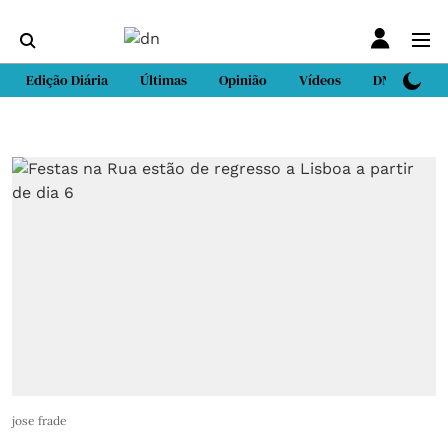
Edição Diária
Últimas
Opinião
Vídeos
DN Sport
jose frade