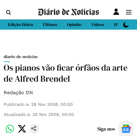
Edição Diária
Últimas
Opinião
Vídeos
DN Sport
diario-de-noticias
Os pianos vão ficar órfãos da arte
de Alfred Brendel
Redação DN
Publicado a
:
29 Nov 2008, 00:00
Atualizado a
:
29 Nov 2008, 00:00
Siga-nos