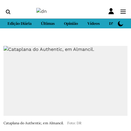
Edição Diária
Últimas
Opinião
Vídeos
DN Sport
Cataplana do Authentic, em Almancil.
Foto: DR