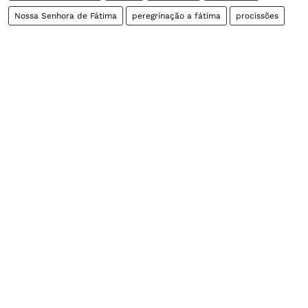
Nossa Senhora de Fátima
peregrinação a fátima
procissões