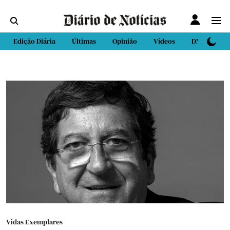
Edição Diária
Últimas
Opinião
Vídeos
DN Sport
Vidas Exemplares