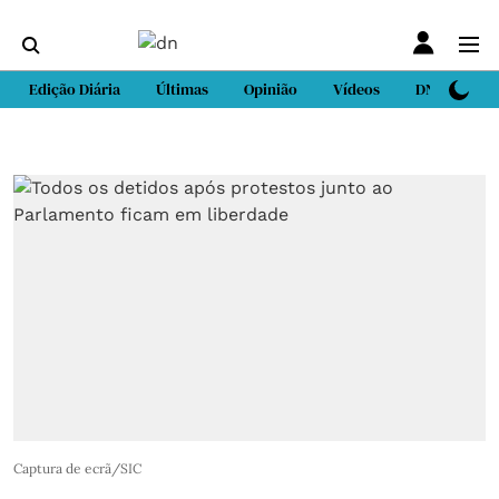
Edição Diária
Últimas
Opinião
Vídeos
DN Sport
Captura de ecrã/SIC