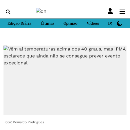
Edição Diária
Últimas
Opinião
Vídeos
DN Sport
Foto: Reinaldo Rodrigues