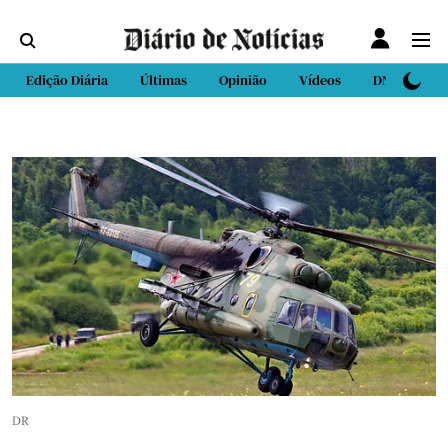
Edição Diária
Últimas
Opinião
Vídeos
DN Sport
DR