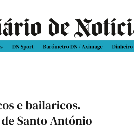
os
DN Sport
Barómetro DN / Aximage
Dinheiro
os e bailaricos.
e de Santo António