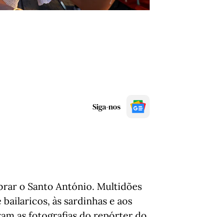
Siga-nos
ebrar o Santo António. Multidões
 bailaricos, às sardinhas e aos
am as fotografias do repórter do