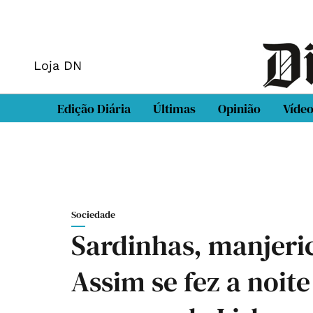
Loja DN
Edição Diária
Últimas
Opinião
Víde
Sociedade
Sardinhas, manjeric
Assim se fez a noit