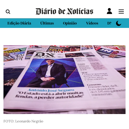
Edição Diária
Últimas
Opinião
Vídeos
DN Sport
FOTO: Leonardo Negrão