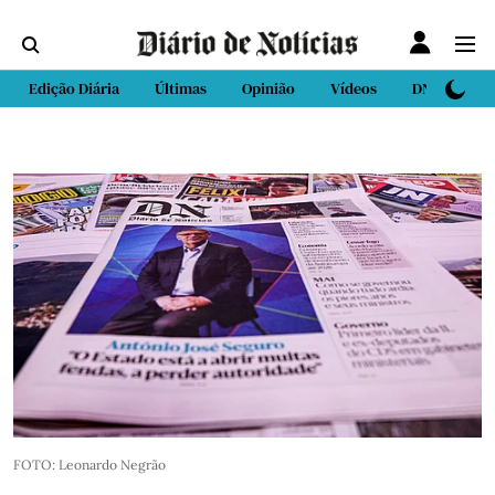
Edição Diária
Últimas
Opinião
Vídeos
DN Sport
FOTO: Leonardo Negrão