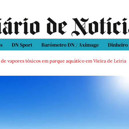
os
DN Sport
Barómetro DN / Aximage
Dinheiro
ores tóxicos em parque aquático em Vieira de Leiria
Casa