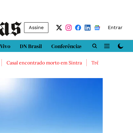
Assine
Entrar
 Vivo
DN Brasil
Conferências
DN LAB
Class
l encontrado morto em Sintra
Três feridos graves após i