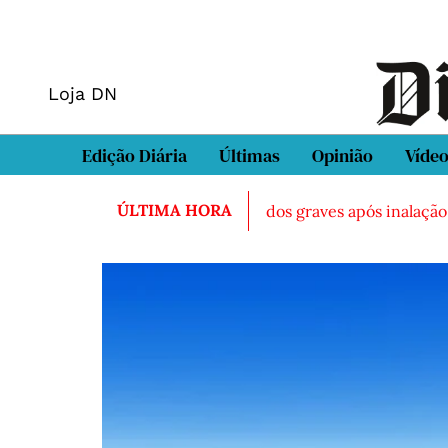
Loja DN
Edição Diária
Últimas
Opinião
Víde
ÚLTIMA HORA
morto em Sintra
Três feridos graves após inalação de vap