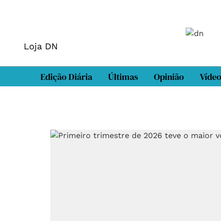
Loja DN
Edição Diária
Últimas
Opinião
Víde