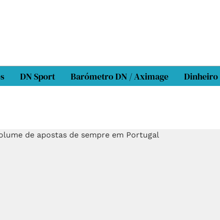
os
DN Sport
Barómetro DN / Aximage
Dinheiro