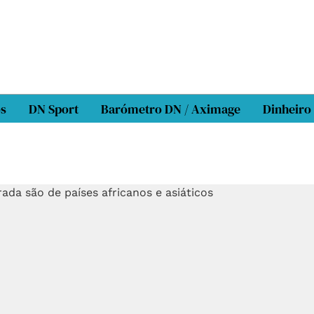
os
DN Sport
Barómetro DN / Aximage
Dinheiro