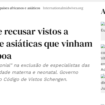
aíses africanos e asiáticos
Internationalmidwives.org
A
 recusar vistos a
 e asiáticas que vinham
boa
nial" na exclusão de especialistas das
idade materna e neonatal. Governo
o Código de Vistos Schengen.