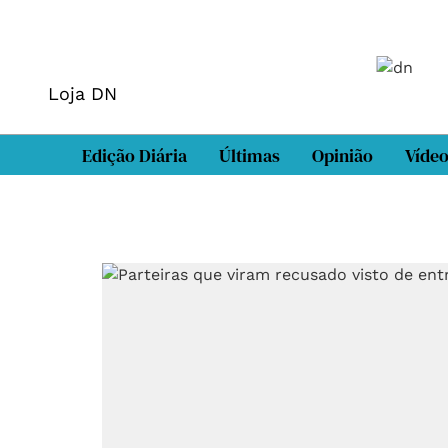
Loja DN
Edição Diária
Últimas
Opinião
Víde