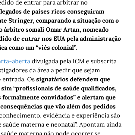
edido de entrar para arbitrar no
elegados de países ricos conseguiram
te Stringer, comparando a situação com o
– o árbitro somali Omar Artan, nomeado
dido de entrar nos EUA pela administração
ca como um “viés colonial”.
arta-aberta
divulgada pela ICM e subscrita
stigadores da área a pedir que sejam
e entrada. Os
signatários defendem que
 sim “profissionais de saúde qualificados,
s formalmente convidados” e alertam que
m consequências que vão além dos pedidos
 conhecimento, evidência e experiência são
re saúde materna e neonatal”. Apontam ainda
em saúde materna não pode ocorrer se