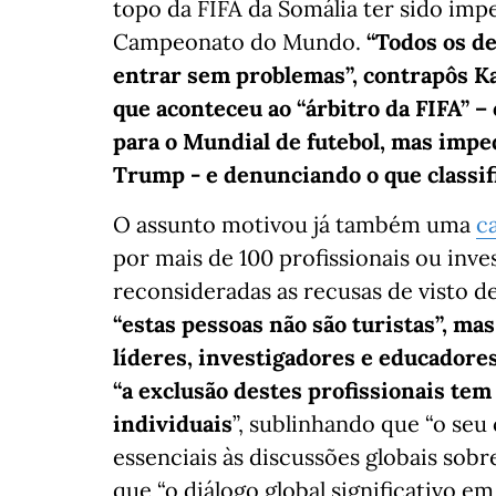
topo da FIFA da Somália ter sido imp
Campeonato do Mundo.
“Todos os d
entrar sem problemas”, contrapôs Ka
que aconteceu ao “árbitro da FIFA” 
para o Mundial de futebol, mas impe
Trump - e denunciando o que classifi
O assunto motivou já também uma
c
por mais de 100 profissionais ou inve
reconsideradas as recusas de visto d
“estas pessoas não são turistas”, mas
líderes, investigadores e educadore
“a exclusão destes profissionais te
individuais
”, sublinhando que “o seu
essenciais às discussões globais sob
que “o diálogo global significativo 