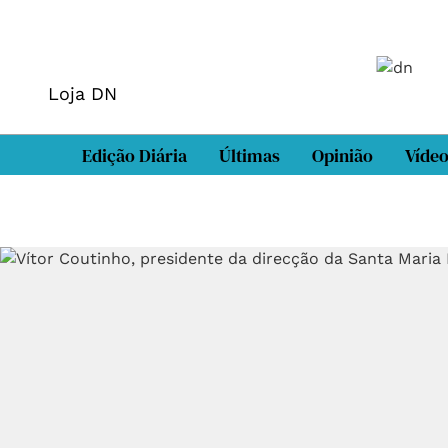
Loja DN
Edição Diária
Últimas
Opinião
Víde