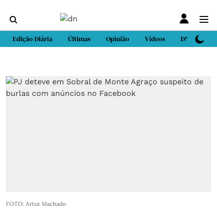
Edição Diária
Últimas
Opinião
Vídeos
DN Sport
FOTO: Artur Machado