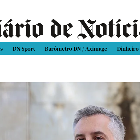
os
DN Sport
Barómetro DN / Aximage
Dinheiro