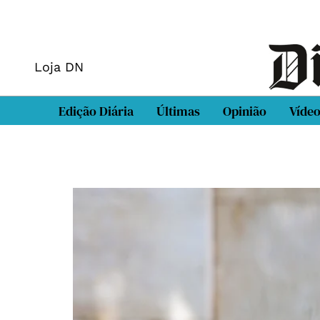
Loja DN
Edição Diária
Últimas
Opinião
Víde