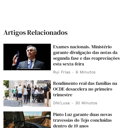
Artigos Relacionados
Exames nacionais. Ministério
garante divulgação das notas da
segunda fase e das reapreciações
esta sexta-feira
Rui Frias
6 Minutos
Rendimento real das famílias na
OCDE desacelera no primeiro
trimestre
DN/Lusa
30 Minutos
Pinto Luz garante duas novas
travessias do Tejo concluídas
dentro de 10 anos