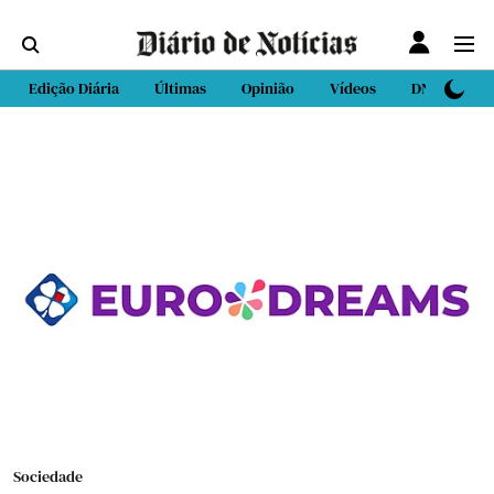
Edição Diária
Últimas
Opinião
Vídeos
DN Sport
Sociedade