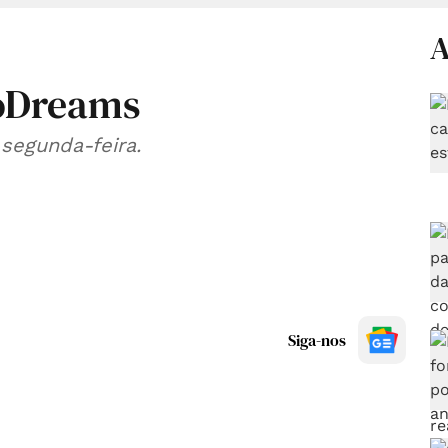
A
oDreams
 segunda-feira.
Siga-nos