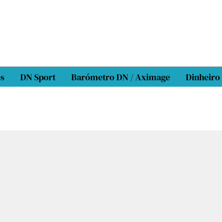
os
DN Sport
Barómetro DN / Aximage
Dinheiro