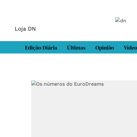
Loja DN
Edição Diária
Últimas
Opinião
Víde