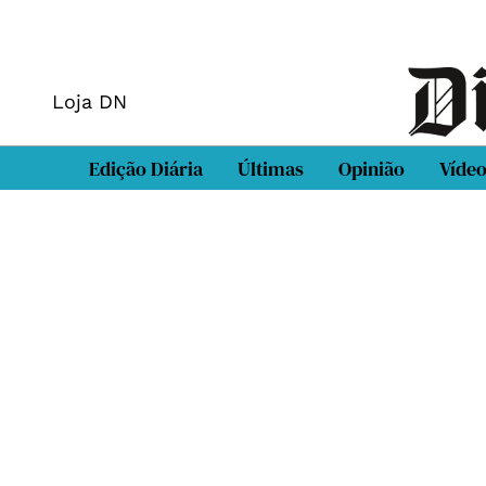
Loja DN
Edição Diária
Últimas
Opinião
Víde