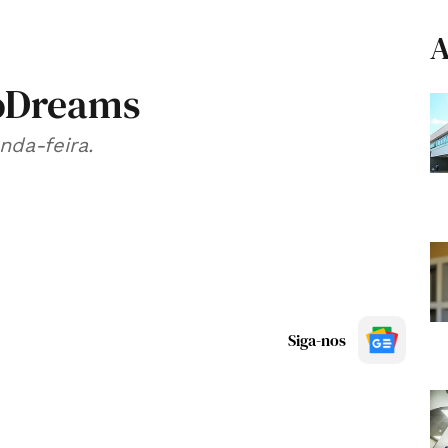
A
oDreams
nda-feira.
Siga-nos