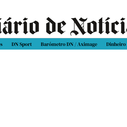
os
DN Sport
Barómetro DN / Aximage
Dinheiro