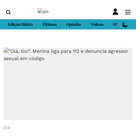
Edição Diária
Últimas
Opinião
Vídeos
DN Sport
D.R.