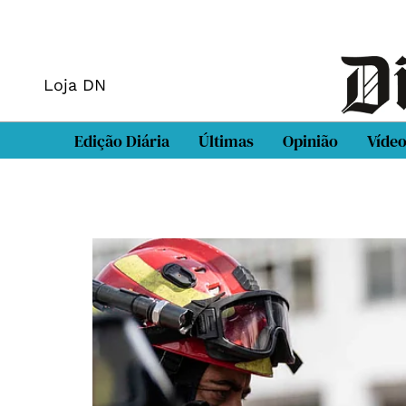
Loja DN
Edição Diária
Últimas
Opinião
Víde