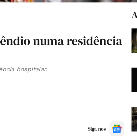
A
cêndio numa residência
ncia hospitalar.
Siga-nos