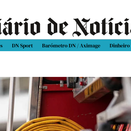
os
DN Sport
Barómetro DN / Aximage
Dinheiro