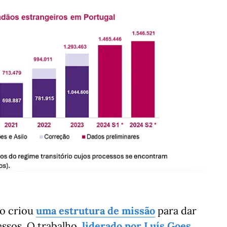
ro criou
uma estrutura de missão
para dar
ssos. O trabalho,
liderado por Luís Goes