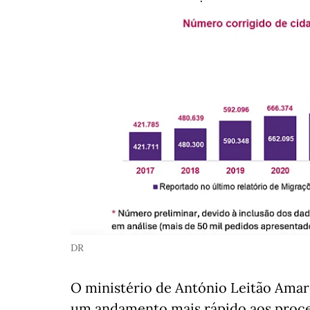
DR
O ministério de António Leitão Ama
um andamento mais rápido aos proce