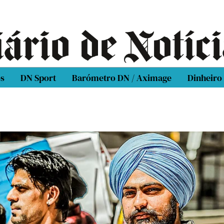
os
DN Sport
Barómetro DN / Aximage
Dinheiro