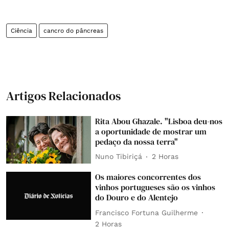
Ciência
cancro do pâncreas
Artigos Relacionados
Rita Abou Ghazale. "Lisboa deu-nos
a oportunidade de mostrar um
pedaço da nossa terra"
Nuno Tibiriçá
2 Horas
Os maiores concorrentes dos
vinhos portugueses são os vinhos
do Douro e do Alentejo
Francisco Fortuna Guilherme
2 Horas