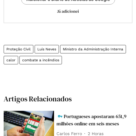
Já adicionei
Proteção Civil
Luís Neves
Ministro da Administração Interna
calor
combate a incêndios
Artigos Relacionados
Portugueses apostaram 651,9
milhões online em seis meses
Carlos Ferro
2 Horas