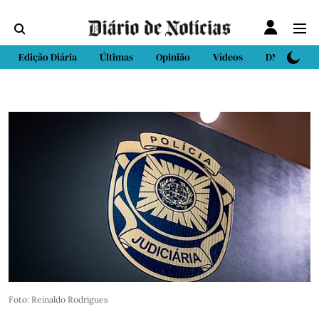
Edição Diária
Últimas
Opinião
Vídeos
DN Sport
Foto: Reinaldo Rodrigues