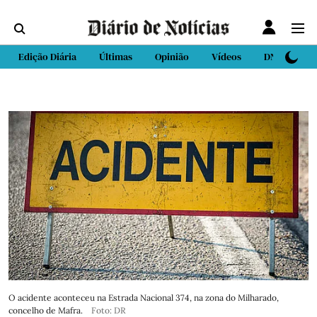
Edição Diária
Últimas
Opinião
Vídeos
DN Sport
O acidente aconteceu na Estrada Nacional 374, na zona do Milharado,
concelho de Mafra.
Foto: DR