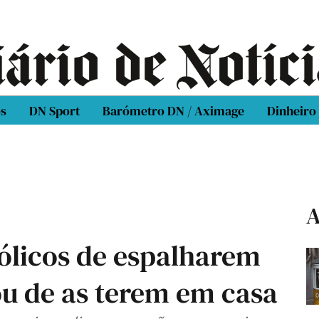
os
DN Sport
Barómetro DN / Aximage
Dinheiro
A
tólicos de espalharem
ou de as terem em casa