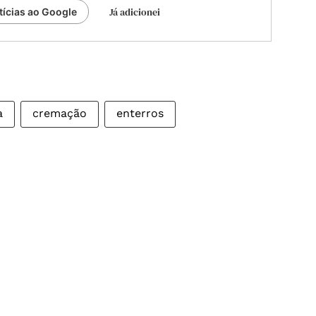
Já adicionei
tícias ao Google
a
cremação
enterros