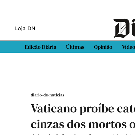
Loja DN
Edição Diária
Últimas
Opinião
Víde
diario-de-noticias
Vaticano proíbe ca
cinzas dos mortos 