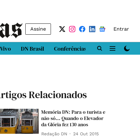
Assine
Entrar
 Vivo
DN Brasil
Conferências
DN LAB
Class
rtigos Relacionados
Memória DN: Para o turista e
não só... Quando o Elevador
da Glória fez 130 anos
Redação DN
24 Out 2015