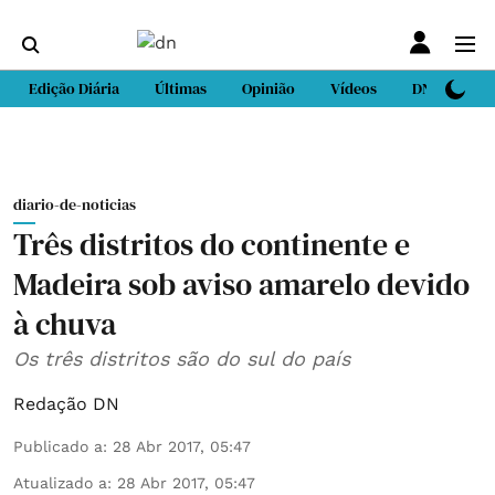
Edição Diária
Últimas
Opinião
Vídeos
DN Sport
diario-de-noticias
Três distritos do continente e
Madeira sob aviso amarelo devido
à chuva
Os três distritos são do sul do país
Redação DN
Publicado a
:
28 Abr 2017, 05:47
Atualizado a
:
28 Abr 2017, 05:47