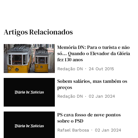
Artigos Relacionados
Memória DN: Para o turista e não
só... Quando o Elevador da Glória
fez 130 anos
Redação DN
24 Out 2015
Sobem salários, mas também os
preços
Redação DN
02 Jan 2024
PS cava fosso de nove pontos
sobre o PSD
Rafael Barbosa
02 Jan 2024