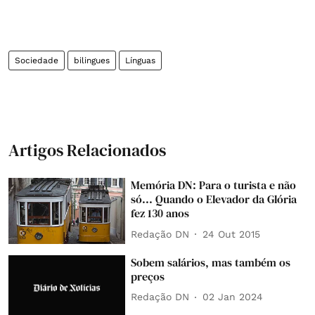
Sociedade
bilingues
Línguas
Artigos Relacionados
Memória DN: Para o turista e não
só... Quando o Elevador da Glória
fez 130 anos
Redação DN
24 Out 2015
Sobem salários, mas também os
preços
Redação DN
02 Jan 2024