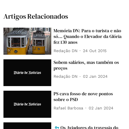
Artigos Relacionados
Memória DN: Para o turista e não
só... Quando o Elevador da Glória
fez 130 anos
Redação DN
24 Out 2015
Sobem salários, mas também os
preços
Redação DN
02 Jan 2024
PS cava fosso de nove pontos
sobre o PSD
Rafael Barbosa
02 Jan 2024
Os Aviadores da travessia do