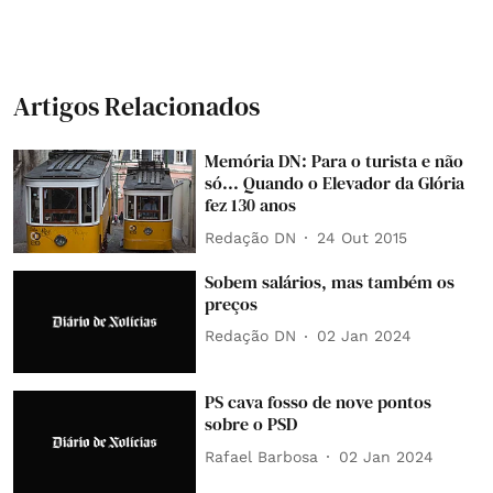
Artigos Relacionados
Memória DN: Para o turista e não
só... Quando o Elevador da Glória
fez 130 anos
Redação DN
24 Out 2015
Sobem salários, mas também os
preços
Redação DN
02 Jan 2024
PS cava fosso de nove pontos
sobre o PSD
Rafael Barbosa
02 Jan 2024