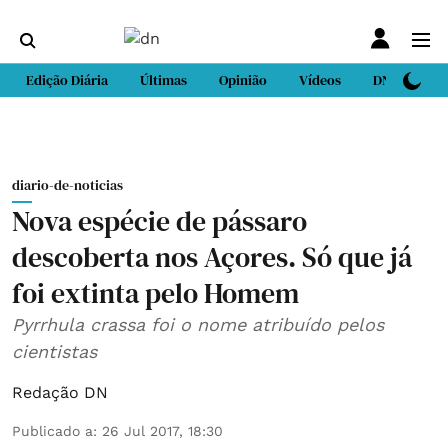
Edição Diária
Últimas
Opinião
Vídeos
DN Sport
diario-de-noticias
Nova espécie de pássaro
descoberta nos Açores. Só que já
foi extinta pelo Homem
Pyrrhula crassa foi o nome atribuído pelos
cientistas
Redação DN
Publicado a
:
26 Jul 2017, 18:30