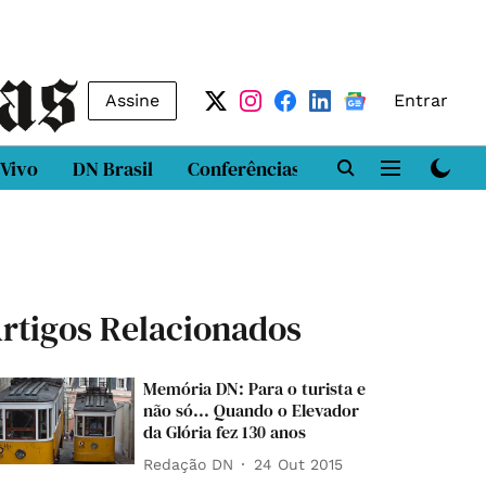
Assine
Entrar
 Vivo
DN Brasil
Conferências
DN LAB
Class
rtigos Relacionados
Memória DN: Para o turista e
não só... Quando o Elevador
da Glória fez 130 anos
Redação DN
24 Out 2015