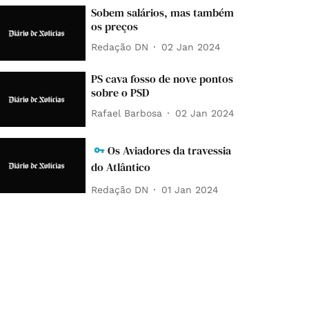
Sobem salários, mas também
os preços
Redação DN
02 Jan 2024
PS cava fosso de nove pontos
sobre o PSD
Rafael Barbosa
02 Jan 2024
Os Aviadores da travessia
do Atlântico
Redação DN
01 Jan 2024