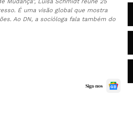
 de Mudança", Luísa Schmidt reúne 25
resso. É uma visão global que mostra
ções. Ao DN, a socióloga fala também do
Siga-nos