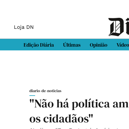
Loja DN
Edição Diária
Últimas
Opinião
Víde
diario-de-noticias
"Não há política am
os cidadãos"