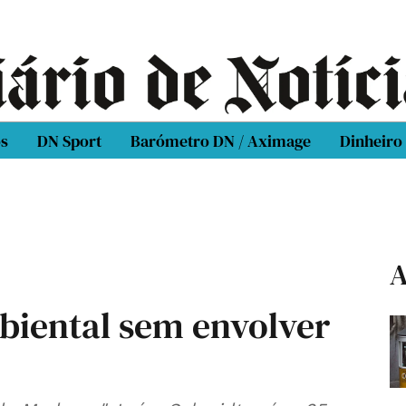
os
DN Sport
Barómetro DN / Aximage
Dinheiro
A
biental sem envolver