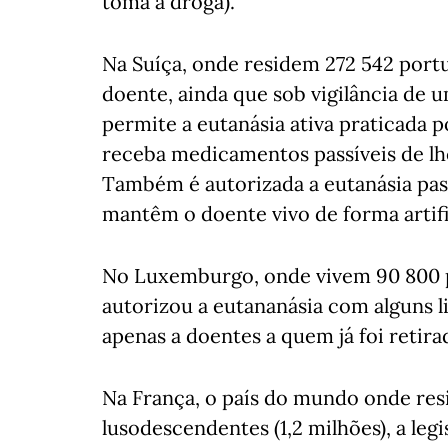
toma a droga).
Na Suíça, onde residem 272 542 portug
doente, ainda que sob vigilância de u
permite a eutanásia ativa praticada 
receba medicamentos passíveis de lhe
Também é autorizada a eutanásia passi
mantêm o doente vivo de forma artifi
No Luxemburgo, onde vivem 90 800 p
autorizou a eutananásia com alguns l
apenas a doentes a quem já foi retira
Na França, o país do mundo onde re
lusodescendentes (1,2 milhões), a legi