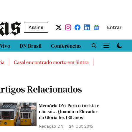
Assine
Entrar
 Vivo
DN Brasil
Conferências
DN LAB
Class
Casal encontrado morto em Sintra
Três feridos graves 
rtigos Relacionados
Memória DN: Para o turista e
não só... Quando o Elevador
da Glória fez 130 anos
Redação DN
24 Out 2015