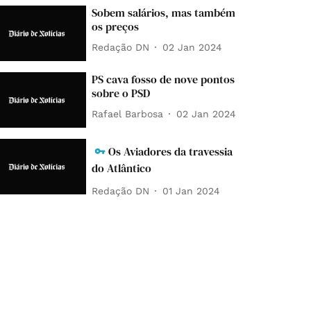
Sobem salários, mas também
os preços
Redação DN
02 Jan 2024
PS cava fosso de nove pontos
sobre o PSD
Rafael Barbosa
02 Jan 2024
Os Aviadores da travessia
do Atlântico
Redação DN
01 Jan 2024