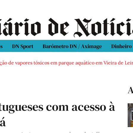
os
DN Sport
Barómetro DN / Aximage
Dinheiro
de vapores tóxicos em parque aquático em Vieira de Leiria
A
tugueses com acesso à
dá