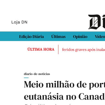
Loja DN
Edição Diária
Últimas
Opinião
Víde
ÚLTIMA HORA
rado morto em Sintra
Três feridos graves após inalação 
diario-de-noticias
Meio milhão de por
eutanásia no Cana