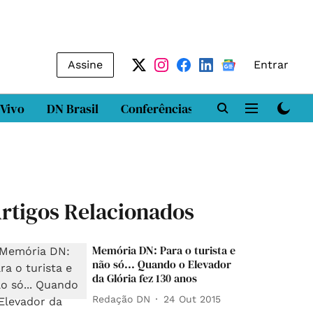
Assine
Entrar
 Vivo
DN Brasil
Conferências
DN LAB
Class
rtigos Relacionados
Memória DN: Para o turista e
não só... Quando o Elevador
da Glória fez 130 anos
Redação DN
24 Out 2015