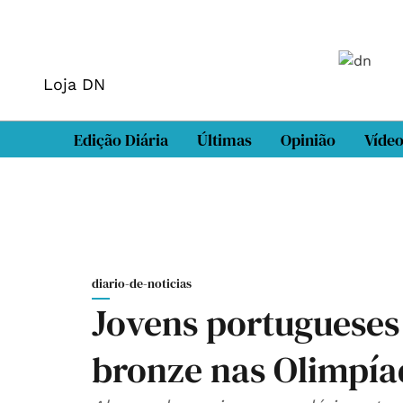
Loja DN
Edição Diária
Últimas
Opinião
Víde
diario-de-noticias
Jovens portugueses
bronze nas Olimpía