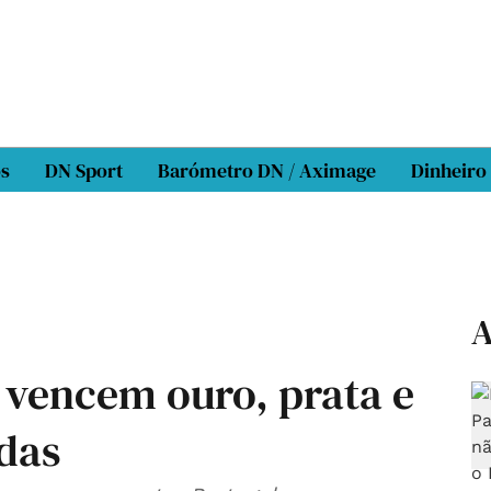
os
DN Sport
Barómetro DN / Aximage
Dinheiro
A
 vencem ouro, prata e
das