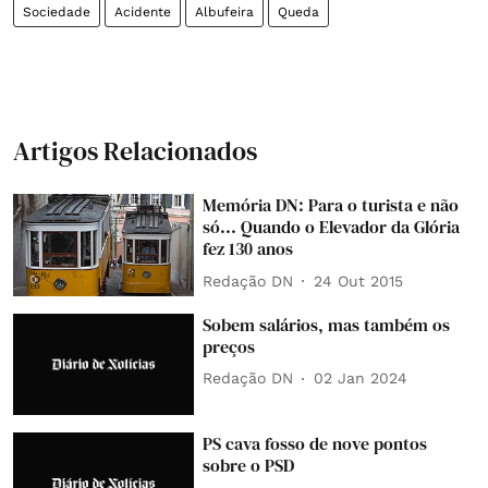
Sociedade
Acidente
Albufeira
Queda
Artigos Relacionados
Memória DN: Para o turista e não
só... Quando o Elevador da Glória
fez 130 anos
Redação DN
24 Out 2015
Sobem salários, mas também os
preços
Redação DN
02 Jan 2024
PS cava fosso de nove pontos
sobre o PSD