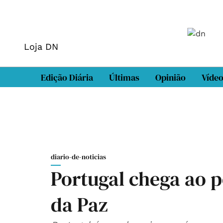
Loja DN
Edição Diária
Últimas
Opinião
Víde
diario-de-noticias
Portugal chega ao p
da Paz