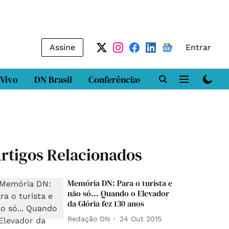
Assine
Entrar
 Vivo
DN Brasil
Conferências
DN LAB
Class
rtigos Relacionados
Memória DN: Para o turista e
não só... Quando o Elevador
da Glória fez 130 anos
Redação DN
24 Out 2015