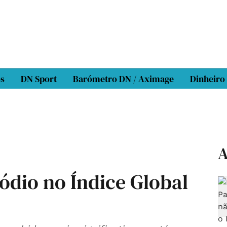
os
DN Sport
Barómetro DN / Aximage
Dinheiro
A
ódio no Índice Global