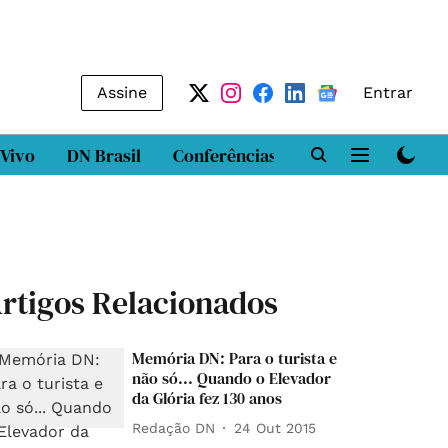
Assine
Entrar
 Vivo
DN Brasil
Conferências
DN LAB
Class
rtigos Relacionados
Memória DN: Para o turista e
não só... Quando o Elevador
da Glória fez 130 anos
Redação DN
24 Out 2015