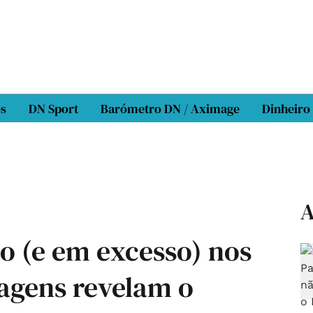
os
DN Sport
Barómetro DN / Aximage
Dinheiro
A
o (e em excesso) nos
magens revelam o