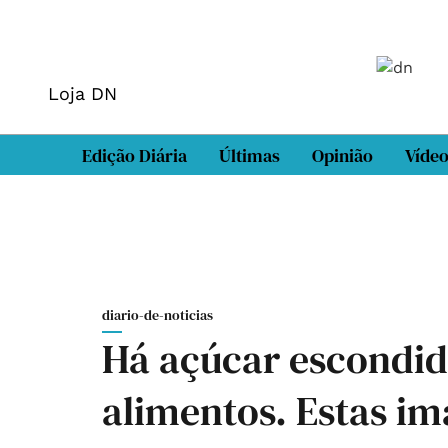
Loja DN
Edição Diária
Últimas
Opinião
Víde
diario-de-noticias
Há açúcar escondid
alimentos. Estas i