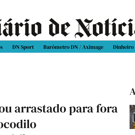
os
DN Sport
Barómetro DN / Aximage
Dinheiro
A
ou arrastado para fora
ocodilo