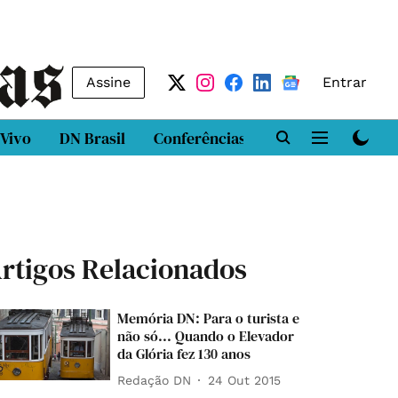
Assine
Entrar
 Vivo
DN Brasil
Conferências
DN LAB
Class
rtigos Relacionados
Memória DN: Para o turista e
não só... Quando o Elevador
da Glória fez 130 anos
Redação DN
24 Out 2015