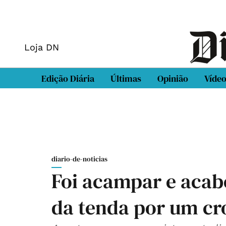
Loja DN
Edição Diária
Últimas
Opinião
Víde
diario-de-noticias
Foi acampar e acab
da tenda por um cr