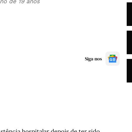
no de 19 anos
Siga-nos
stência hospitalar depois de ter sido