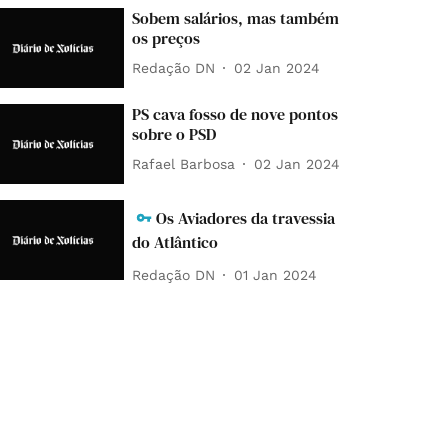
Sobem salários, mas também
os preços
Redação DN
02 Jan 2024
PS cava fosso de nove pontos
sobre o PSD
Rafael Barbosa
02 Jan 2024
Os Aviadores da travessia
do Atlântico
Redação DN
01 Jan 2024