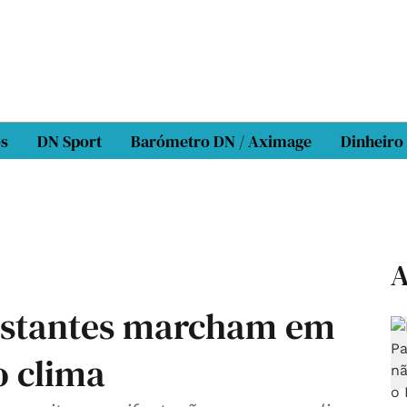
os
DN Sport
Barómetro DN / Aximage
Dinheiro
A
estantes marcham em
o clima