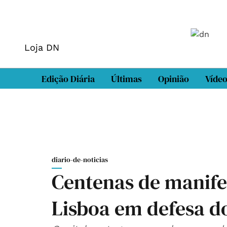
Loja DN
Edição Diária
Últimas
Opinião
Víde
diario-de-noticias
Centenas de manif
Lisboa em defesa d