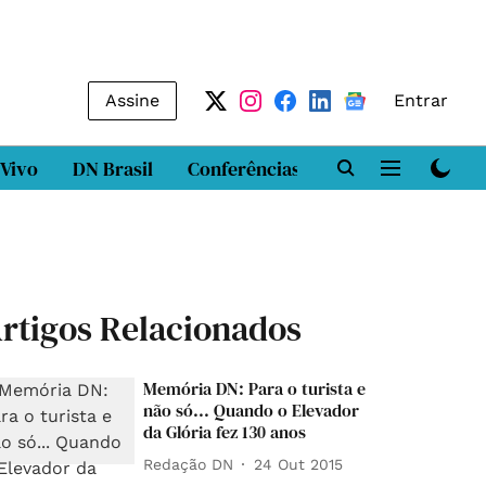
Assine
Entrar
 Vivo
DN Brasil
Conferências
DN LAB
Class
rtigos Relacionados
Memória DN: Para o turista e
não só... Quando o Elevador
da Glória fez 130 anos
Redação DN
24 Out 2015