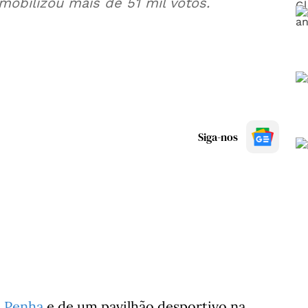
mobilizou mais de 51 mil votos.
Siga-nos
a Penha
e de um pavilhão desportivo na