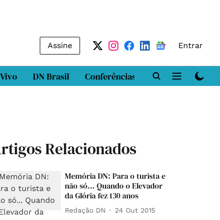
Assine
Entrar
 Vivo
DN Brasil
Conferências
DN LAB
Class
rtigos Relacionados
Memória DN: Para o turista e
não só... Quando o Elevador
da Glória fez 130 anos
Redação DN
24 Out 2015