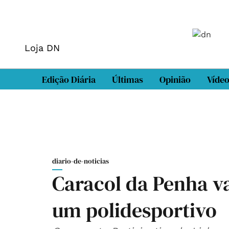
Loja DN
Edição Diária
Últimas
Opinião
Víde
diario-de-noticias
Caracol da Penha va
um polidesportivo