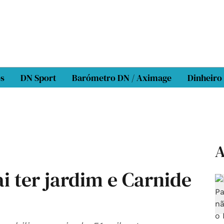
os
DN Sport
Barómetro DN / Aximage
Dinheiro
A
i ter jardim e Carnide