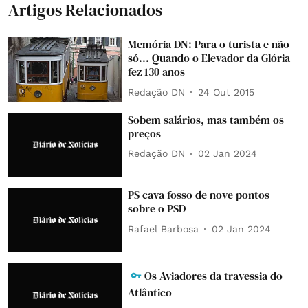
Artigos Relacionados
Memória DN: Para o turista e não
só... Quando o Elevador da Glória
fez 130 anos
Redação DN
24 Out 2015
Sobem salários, mas também os
preços
Redação DN
02 Jan 2024
PS cava fosso de nove pontos
sobre o PSD
Rafael Barbosa
02 Jan 2024
Os Aviadores da travessia do
Atlântico