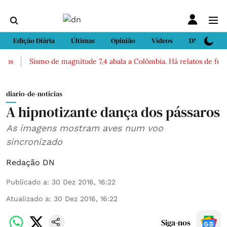
Edição Diária
Últimas
Opinião
Vídeos
DN Sport
os
Sismo de magnitude 7,4 abala a Colômbia. Há relatos de ferid
diario-de-noticias
A hipnotizante dança dos pássaros
As imagens mostram aves num voo
sincronizado
Redação DN
Publicado a
:
30 Dez 2016, 16:22
Atualizado a
:
30 Dez 2016, 16:22
Siga-nos