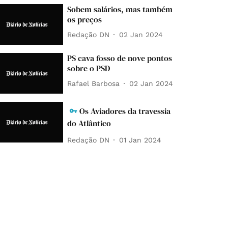
Sobem salários, mas também
os preços
Redação DN
02 Jan 2024
PS cava fosso de nove pontos
sobre o PSD
Rafael Barbosa
02 Jan 2024
Os Aviadores da travessia
do Atlântico
Redação DN
01 Jan 2024