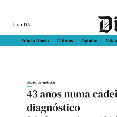
Loja DN
Edição Diária
Últimas
Opinião
Víde
diario-de-noticias
43 anos numa cadei
diagnóstico