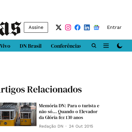
Assine
Entrar
 Vivo
DN Brasil
Conferências
DN LAB
Class
rtigos Relacionados
Memória DN: Para o turista e
não só... Quando o Elevador
da Glória fez 130 anos
Redação DN
24 Out 2015