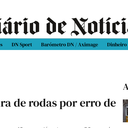
os
DN Sport
Barómetro DN / Aximage
Dinheiro
A
ra de rodas por erro de