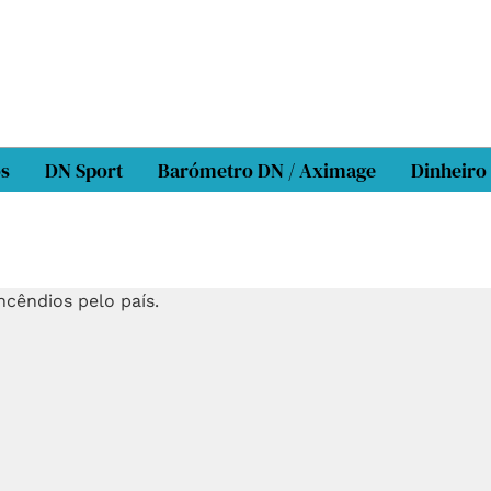
os
DN Sport
Barómetro DN / Aximage
Dinheiro