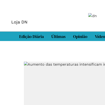
Loja DN
Edição Diária
Últimas
Opinião
Víde