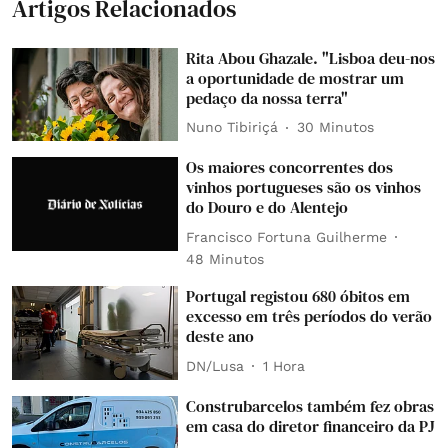
Artigos Relacionados
Rita Abou Ghazale. "Lisboa deu-nos
a oportunidade de mostrar um
pedaço da nossa terra"
Nuno Tibiriçá
30 Minutos
Os maiores concorrentes dos
vinhos portugueses são os vinhos
do Douro e do Alentejo
Francisco Fortuna Guilherme
48 Minutos
Portugal registou 680 óbitos em
excesso em três períodos do verão
deste ano
DN/Lusa
1 Hora
Construbarcelos também fez obras
em casa do diretor financeiro da PJ