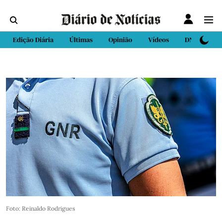
Edição Diária
Últimas
Opinião
Vídeos
DN Sport
Foto: Reinaldo Rodrigues