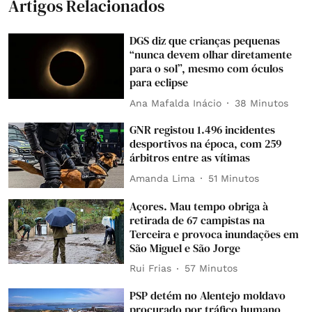
Artigos Relacionados
DGS diz que crianças pequenas
“nunca devem olhar diretamente
para o sol”, mesmo com óculos
para eclipse
Ana Mafalda Inácio
38 Minutos
GNR registou 1.496 incidentes
desportivos na época, com 259
árbitros entre as vítimas
Amanda Lima
51 Minutos
Açores. Mau tempo obriga à
retirada de 67 campistas na
Terceira e provoca inundações em
São Miguel e São Jorge
Rui Frias
57 Minutos
PSP detém no Alentejo moldavo
procurado por tráfico humano